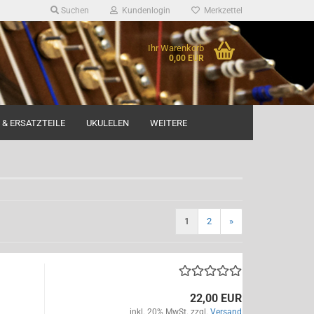
Suchen
Kundenlogin
Merkzettel
Ihr Warenkorb
0,00 EUR
 & ERSATZTEILE
UKULELEN
WEITERE
1
2
»
22,00 EUR
inkl. 20% MwSt. zzgl.
Versand