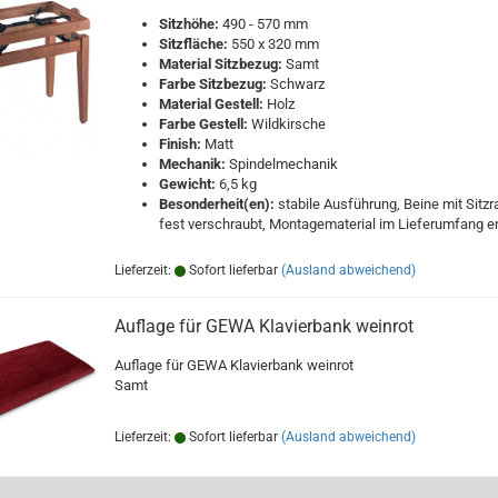
Sitzhöhe:
490 - 570 mm
Sitzfläche:
550 x 320 mm
Material Sitzbezug:
Samt
Farbe Sitzbezug:
Schwarz
Material Gestell:
Holz
Farbe Gestell:
Wildkirsche
Finish:
Matt
Mechanik:
Spindelmechanik
Gewicht:
6,5 kg
Besonderheit(en):
stabile Ausführung, Beine mit Sitz
fest verschraubt, Montagematerial im Lieferumfang e
Lieferzeit:
Sofort lieferbar
(Ausland abweichend)
Auflage für GEWA Klavierbank weinrot
Auflage für GEWA Klavierbank weinrot
Samt
Lieferzeit:
Sofort lieferbar
(Ausland abweichend)