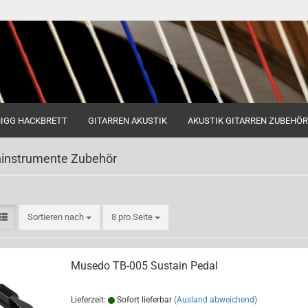
IGG HACKBRETT
GITARREN AKUSTIK
AKUSTIK GITARREN ZUBEHÖR
»
Tasteninstrumente Zubehör
ninstrumente Zubehör
Sortieren nach
pro Seite
Sortieren nach
8 pro Seite
Musedo TB-005 Sustain Pedal
Lieferzeit:
Sofort lieferbar
(Ausland abweichend)