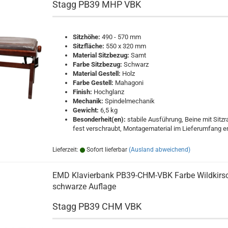
Stagg PB39 MHP VBK
Sitzhöhe:
490 - 570 mm
Sitzfläche:
550 x 320 mm
Material Sitzbezug:
Samt
Farbe Sitzbezug:
Schwarz
Material Gestell:
Holz
Farbe Gestell:
Mahagoni
Finish:
Hochglanz
Mechanik:
Spindelmechanik
Gewicht:
6,5 kg
Besonderheit(en):
stabile Ausführung, Beine mit Sitz
fest verschraubt, Montagematerial im Lieferumfang e
Lieferzeit:
Sofort lieferbar
(Ausland abweichend)
EMD Klavierbank PB39-CHM-VBK Farbe Wildkirsc
schwarze Auflage
Stagg PB39 CHM VBK