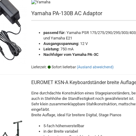
Yamaha PA-130B AC Adaptor
passend für:
Yamaha PSR 175/275/290/295/303/403
und Yamaha E21
Ausgangsspannung:
12 V
Leistung:
750 mA
Nachfolger vom Yamaha PA-3C
Lieferzeit:
Sofort lieferbar
(Ausland abweichend)
EUROMET KSN-A Keyboardständer breite Auflag
Eine durchdachte Konstruktion eines Stagepianoständers, be
auch in Stehhöhe die Standfestigkeit noch gewährleistet ist.
Sehr klein zusammenklappbare Stahlkonstruktion, mattschw
eingefärbt.
Breite Auflage, ideal für breitere Digital, Stage Pianos
5-fach höhenverstellbar
in der Breite variabel