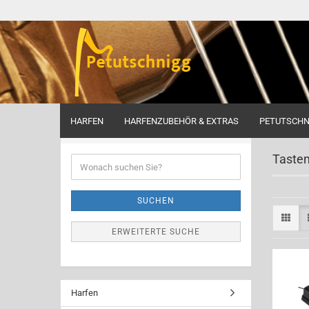
HARFEN
HARFENZUBEHÖR & EXTRAS
PETUTSCHN
Startseite
Wonach suchen Sie?
Taste
Wonach
suchen
Sie?
SUCHEN
ERWEITERTE SUCHE
Harfen