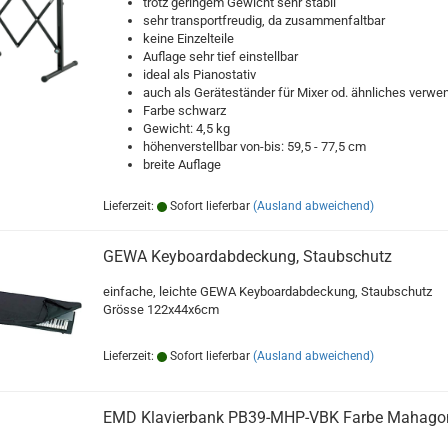
trotz geringem Gewicht sehr stabil
sehr transportfreudig, da zusammenfaltbar
keine Einzelteile
Auflage sehr tief einstellbar
ideal als Pianostativ
auch als Geräteständer für Mixer od. ähnliches verwe
Farbe schwarz
Gewicht: 4,5 kg
höhenverstellbar von-bis: 59,5 - 77,5 cm
breite Auflage
Lieferzeit:
Sofort lieferbar
(Ausland abweichend)
GEWA Keyboardabdeckung, Staubschutz
einfache, leichte GEWA Keyboardabdeckung, Staubschutz
Grösse 122x44x6cm
Lieferzeit:
Sofort lieferbar
(Ausland abweichend)
EMD Klavierbank PB39-MHP-VBK Farbe Mahago