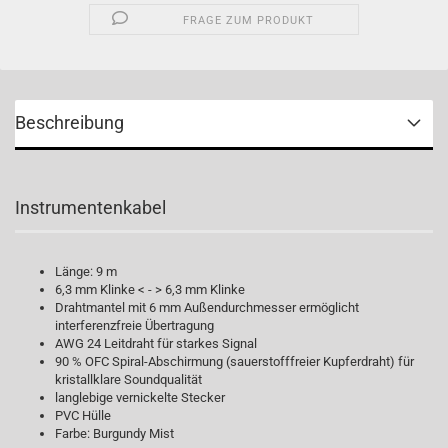
FRAGE ZUM PRODUKT
Beschreibung
Instrumentenkabel
Länge: 9 m
6,3 mm Klinke < - > 6,3 mm Klinke
Drahtmantel mit 6 mm Außendurchmesser ermöglicht
interferenzfreie Übertragung
AWG 24 Leitdraht für starkes Signal
90 % OFC Spiral-Abschirmung (sauerstofffreier Kupferdraht) für
kristallklare Soundqualität
langlebige vernickelte Stecker
PVC Hülle
Farbe: Burgundy Mist