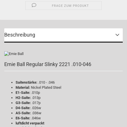
FRAGE ZUM PRODUKT
Beschreibung
Ernie Ball Regular Slinky 2221 .010-046
Saitenstärke:
.010 - .046
Material:
Nickel Plated Steel
E1-Saite:
.010p
H2-Saite:
.013p
G3-Saite:
.017p
D4-Saite:
.026w
A5-Saite:
.036w
E6-Saite:
.046w
luftdicht verpackt