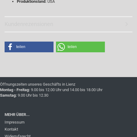
Produktionsland:
USA
Kundenrezensionen
teilen
teilen
Öffnungszeiten unseres Geschäfts in Lienz
Montag - Freitag:
9.00 bis 12.00 Uhr und 14.00 bis 18.00 Uhr
Samstag:
9.00 Uhr bis 12.30
MEHR ÜBER...
Impressum
Kontakt
Widerrufsrecht