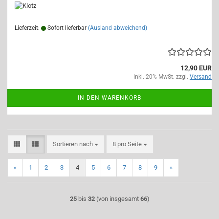
Lieferzeit:
Sofort lieferbar
(Ausland abweichend)
12,90 EUR
inkl. 20% MwSt. zzgl.
Versand
IN DEN WARENKORB
Sortieren nach
pro Seite
Sortieren nach
8 pro Seite
«
1
2
3
4
5
6
7
8
9
»
25
bis
32
(von insgesamt
66
)