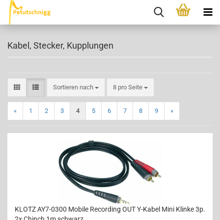
Kabel, Stecker, Kupplungen
Sortieren nach
pro Seite
Sortieren nach
8 pro Seite
«
1
2
3
4
5
6
7
8
9
»
KLOTZ AY7-0300 Mobile Recording OUT Y-Kabel Mini Klinke 3p.
2x Chinch 1m schwarz