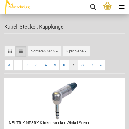
Kabel, Stecker, Kupplungen
Sortieren nach
pro Seite
Sortieren nach
8 pro Seite
«
1
2
3
4
5
6
7
8
9
»
NEUTRIK NP3RX Klinkenstecker Winkel Stereo