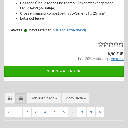
Passend für alle Mono und Stereo Klinkenstecker gemäss
EIA RS-453 (A-Gauge)
Grössenmässig kompatibel mit D-Serie (31 x 26 mm)
Lötanschlüsse
Lieferzeit:
Sofort lieferbar
(Ausland abweichend)
8,90 EUR
inkl. 20% MwSt. zzgl.
Versand
IN DEN WARENKORB
Sortieren nach
pro Seite
Sortieren nach
8 pro Seite
«
1
2
3
4
5
6
7
8
9
»